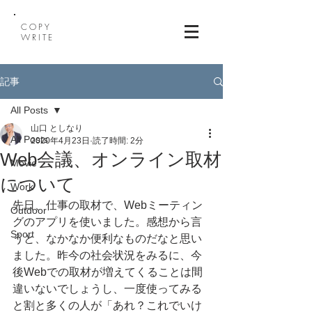
COPY
WRITE
記事
All Posts
山口 としなり
All Posts
2020年4月23日
読了時間: 2分
Web会議、オンライン取材
Movie
について
Work
先日、仕事の取材で、Webミーティン
Outdoor
グのアプリを使いました。感想から言
Sport
うと、なかなか便利なものだなと思い
ました。昨今の社会状況をみるに、今
後Webでの取材が増えてくることは間
違いないでしょうし、一度使ってみる
と割と多くの人が「あれ？これでいけ